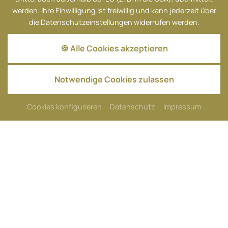
entlang, freu dich auf gutes Essen, Wellness für
werden. Ihre Einwilligung ist freiwillig und kann jederzeit über
deine Menschen und jede Menge Spiel & Spaß.
die Datenschutzeinstellungen widerrufen werden.
Schau dich einfach mal bei uns um – ich begleite
dich durch unser Hotel. Ich zeige dir, was es bei uns
🍪 Alle Cookies akzeptieren
alles Tolles für dich und deine Menschen gibt!
Notwendige Cookies zulassen
Wir freuen uns auf dich – Cooky, Curly, Cinzia,
Charlotte, Celeste, Cendra, Chilly und Cosima 🐶
Cookies konfigurieren
Datenschutz
Impressum
EIN ZUHAUSE
AUF ZEIT.