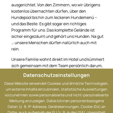
ausgerichtet. Von den Zimmern, wo wir übrigens
kostenlos übernachten dürfen, über den
Hundepool bis hin zum leckeren Hundemenü –
und das Beste: Es gibt sogar ein richtiges
Programm für uns. Das komplette Gelände ist
sicher eingezäunt und gehört uns Hunden. Na gut
… unsere Menschen dürfen natürlich auch mit
rein.
Unsere Familie wohnt direkt im Hotel und kümmert
sich gemeinsam mit dem Team persönlich darum,
dass sich wirklich alle wohlfühlen – egal ob mit
Datenschutzeinstellungen
zwei Beinen oder vier Pfoten. Für sie zählt vor
Diese Website verwendet Cookies und ähnliche Technologien,
allem eins: ein Urlaub, bei dem es uns gut geht und
um externe Inhalte einzubinden, statistische Auswertungen
unsere Menschen auch mal so richtig entspannen
vorzunehmen sowie personalisierte und nicht-personalisierte
können. Mit uns zusammen, versteht sich!
Werbung anzuzeigen. Dabei können personenbezogene
Daten (z. B. IP-Adresse, Gerätekennungen, Cookie-IDs) an
Also: Lass dich verwöhnen, spazier mit uns am See
Dritte, auch außerhalb der EU (z. B. in die USA), übermittelt