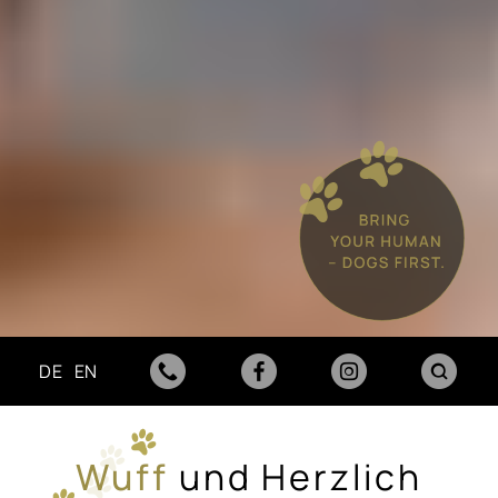
DE
EN
Wuff
und Herzlich