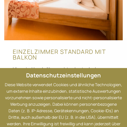
EINZELZIMMER STANDARD MIT
BALKON
Hinweis: Hunde übernachten kostenlos!
Datenschutzeinstellungen
Bitte habt Verständnis, dass Hündinnen kurz vor
Diese Website verwendet Cookies und ähnliche Technologien,
und während des Aufenthaltes im Hotel NICHT
um externe Inhalte einzubinden, statistische Auswertungen
LÄUFIG sein dürfen!
vorzunehmen sowie personalisierte und nicht-personalisierte
Werbung anzuzeigen. Dabei können personenbezogene
PREISE IM ÜBERBLICK
Daten (z. B. IP-Adresse, Gerätekennungen, Cookie-IDs) an
Dritte, auch außerhalb der EU (z. B. in die USA), übermittelt
werden. Ihre Einwilligung ist freiwillig und kann jederzeit über