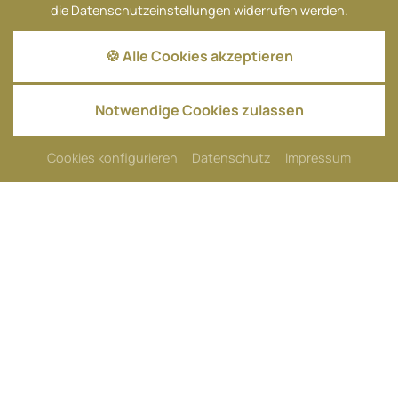
die Datenschutzeinstellungen widerrufen werden.
🍪 Alle Cookies akzeptieren
ZURÜCK
Notwendige Cookies zulassen
BUCHUNGSANFRAGE
Cookies konfigurieren
Datenschutz
Impressum
BESCHREIBUNG
Willkommen in unserem gemütlichen Einzelzimmer
Standard mit Balkon im Hundehotel! Dieses liebevoll
eingerichtete Zimmer bietet dir und deinem zweibeinigen
Begleiter den idealen Rückzugsort während eures
Aufenthalts.
Das Zimmer verfügt über ein großes, bequemes Bett
(Maße: 1,4 x 2 m oder 1,8 x 2 m), damit sich dein Herrchen
oder dein Frauchen nach einem erlebnisreichen Tag